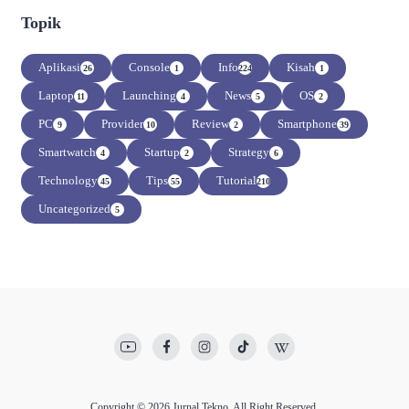
Topik
Aplikasi
Console
Info
Kisah
26
1
224
1
Laptop
Launching
News
OS
11
4
5
2
PC
Provider
Review
Smartphone
9
10
2
39
Smartwatch
Startup
Strategy
4
2
6
Technology
Tips
Tutorial
45
55
210
Uncategorized
5
Copyright © 2026
Jurnal Tekno
. All Right Reserved.