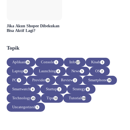
Jika Akun Shopee Dibekukan
Bisa Aktif Lagi?
Topik
Aplikasi
Console
Info
Kisah
26
1
227
1
Laptop
Launching
News
OS
11
4
5
2
PC
Provider
Review
Smartphone
9
10
2
39
Smartwatch
Startup
Strategy
4
2
6
Technology
Tips
Tutorial
45
55
210
Uncategorized
5