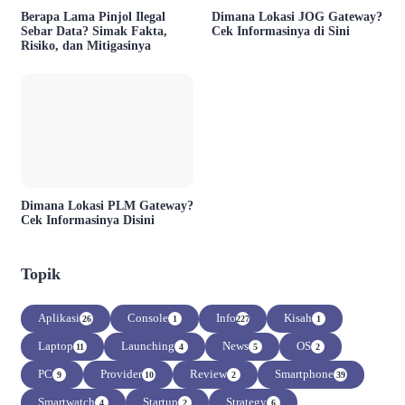
Berapa Lama Pinjol Ilegal
Dimana Lokasi JOG Gateway?
Sebar Data? Simak Fakta,
Cek Informasinya di Sini
Risiko, dan Mitigasinya
Dimana Lokasi PLM Gateway?
Cek Informasinya Disini
Topik
Aplikasi
Console
Info
Kisah
26
1
227
1
Laptop
Launching
News
OS
11
4
5
2
PC
Provider
Review
Smartphone
9
10
2
39
Smartwatch
Startup
Strategy
4
2
6