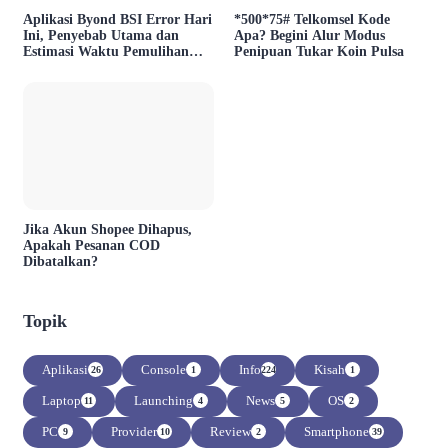
Aplikasi Byond BSI Error Hari
*500*75# Telkomsel Kode
Ini, Penyebab Utama dan
Apa? Begini Alur Modus
Estimasi Waktu Pemulihan
Penipuan Tukar Koin Pulsa
Layanan
Jika Akun Shopee Dihapus,
Apakah Pesanan COD
Dibatalkan?
Topik
Aplikasi
Console
Info
Kisah
26
1
224
1
Laptop
Launching
News
OS
11
4
5
2
PC
Provider
Review
Smartphone
9
10
2
39