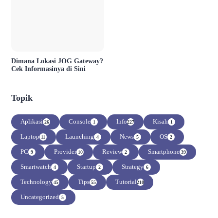
Dimana Lokasi JOG Gateway?
Cek Informasinya di Sini
Topik
Aplikasi
Console
Info
Kisah
26
1
227
1
Laptop
Launching
News
OS
11
4
5
2
PC
Provider
Review
Smartphone
9
10
2
39
Smartwatch
Startup
Strategy
4
2
6
Technology
Tips
Tutorial
45
55
210
Uncategorized
5