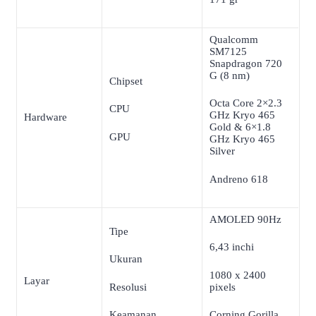
Qualcomm
SM7125
Snapdragon 720
G (8 nm)
Chipset
Octa Core 2×2.3
CPU
GHz Kryo 465
Hardware
Gold & 6×1.8
GPU
GHz Kryo 465
Silver
Andreno 618
AMOLED 90Hz
Tipe
6,43 inchi
Ukuran
1080 x 2400
Layar
Resolusi
pixels
Keamanan
Corning Gorilla