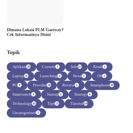
Dimana Lokasi PLM Gateway?
Cek Informasinya Disini
Topik
Aplikasi
Console
Info
Kisah
26
1
227
1
Laptop
Launching
News
OS
11
4
5
2
PC
Provider
Review
Smartphone
9
10
2
39
Smartwatch
Startup
Strategy
4
2
6
Technology
Tips
Tutorial
45
55
210
Uncategorized
5