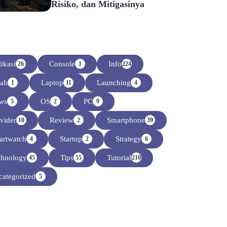
Risiko, dan Mitigasinya
ikasi
Console
Info
26
1
224
sah
Laptop
Launching
1
11
4
ws
OS
PC
5
2
9
vider
Review
Smartphone
10
2
39
artwatch
Startup
Strategy
4
2
6
chnology
Tips
Tutorial
45
55
210
ategorized
5