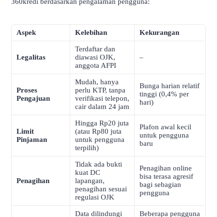
360kredi berdasarkan pengalaman pengguna:
Aspek
Kelebihan
Kekurangan
Terdaftar dan
Legalitas
diawasi OJK,
–
anggota AFPI
Mudah, hanya
Bunga harian relatif
Proses
perlu KTP, tanpa
tinggi (0,4% per
Pengajuan
verifikasi telepon,
hari)
cair dalam 24 jam
Hingga Rp20 juta
Plafon awal kecil
Limit
(atau Rp80 juta
untuk pengguna
Pinjaman
untuk pengguna
baru
terpilih)
Tidak ada bukti
Penagihan online
kuat DC
bisa terasa agresif
Penagihan
lapangan,
bagi sebagian
penagihan sesuai
pengguna
regulasi OJK
Data dilindungi
Beberapa pengguna