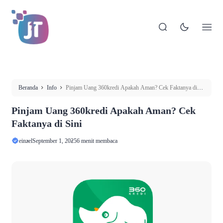
Beranda
Info
Pinjam Uang 360kredi Apakah Aman? Cek Faktanya di
Sini
Pinjam Uang 360kredi Apakah Aman? Cek
Faktanya di Sini
einzel
September 1, 2025
6 menit membaca