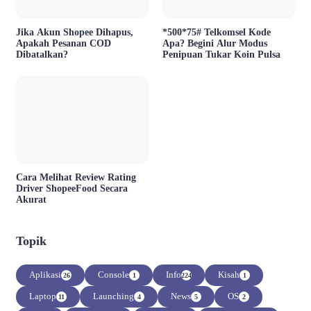
Jika Akun Shopee Dihapus,
*500*75# Telkomsel Kode
Apakah Pesanan COD
Apa? Begini Alur Modus
Dibatalkan?
Penipuan Tukar Koin Pulsa
Cara Melihat Review Rating
Driver ShopeeFood Secara
Akurat
Topik
Aplikasi
Console
Info
Kisah
26
1
224
1
Laptop
Launching
News
OS
11
4
5
2