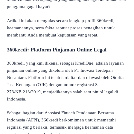
pengguna gagal bayar?
Artikel ini akan mengulas secara lengkap profil 360kredi,
keamanannya, serta fakta seputar proses penagihan untuk
membantu Anda membuat keputusan yang tepat.
360kredi: Platform Pinjaman Online Legal
360kredi, yang kini dikenal sebagai KrediOne, adalah layanan
pinjaman online yang dikelola oleh PT Inovasi Terdepan
Nusantara. Platform ini telah terdaftar dan diawasi oleh Otoritas
Jasa Keuangan (OJK) dengan nomor registrasi S-
273/NB.213/2019, menjadikannya salah satu pinjol legal di
Indonesia.
Sebagai bagian dari Asosiasi Fintech Pendanaan Bersama
Indonesia (AFPI), 360kredi berkomitmen untuk mematuhi
regulasi yang berlaku, termasuk menjaga keamanan data