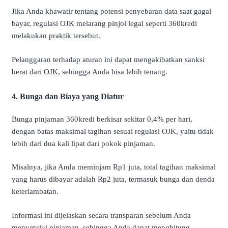
Jika Anda khawatir tentang potensi penyebaran data saat gagal
bayar, regulasi OJK melarang pinjol legal seperti 360kredi
melakukan praktik tersebut.
Pelanggaran terhadap aturan ini dapat mengakibatkan sanksi
berat dari OJK, sehingga Anda bisa lebih tenang.
4. Bunga dan Biaya yang Diatur
Bunga pinjaman 360kredi berkisar sekitar 0,4% per hari,
dengan batas maksimal tagihan sesuai regulasi OJK, yaitu tidak
lebih dari dua kali lipat dari pokok pinjaman.
Misalnya, jika Anda meminjam Rp1 juta, total tagihan maksimal
yang harus dibayar adalah Rp2 juta, termasuk bunga dan denda
keterlambatan.
Informasi ini dijelaskan secara transparan sebelum Anda
menyetujui pinjaman, sehingga Anda dapat menghitung