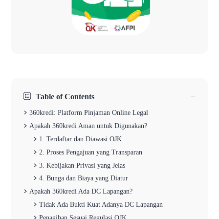
−
Table of Contents
360kredi: Platform Pinjaman Online Legal
Apakah 360kredi Aman untuk Digunakan?
1. Terdaftar dan Diawasi OJK
2. Proses Pengajuan yang Transparan
3. Kebijakan Privasi yang Jelas
4. Bunga dan Biaya yang Diatur
Apakah 360kredi Ada DC Lapangan?
Tidak Ada Bukti Kuat Adanya DC Lapangan
Penagihan Sesuai Regulasi OJK