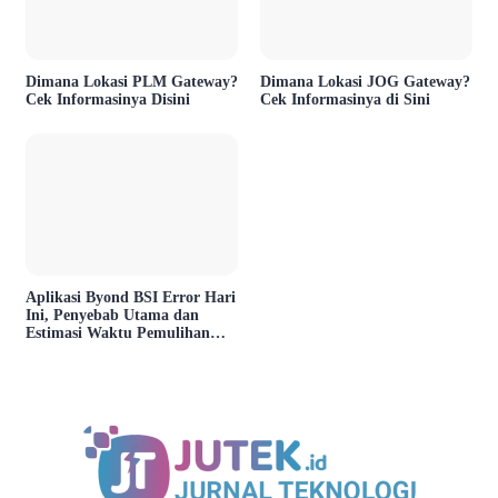
Dimana Lokasi PLM Gateway?
Dimana Lokasi JOG Gateway?
Cek Informasinya Disini
Cek Informasinya di Sini
Aplikasi Byond BSI Error Hari
Ini, Penyebab Utama dan
Estimasi Waktu Pemulihan
Layanan