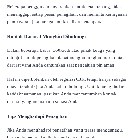
Beberapa pengguna menyarankan untuk tetap tenang, tidak
menanggapi setiap pesan penagihan, dan meminta keringanan
pembayaran jika mengalami kesulitan keuangan.
Kontak Darurat Mungkin Dihubungi
Dalam beberapa kasus, 360kredi atau pihak ketiga yang
ditunjuk untuk penagihan dapat menghubungi nomor kontak
darurat yang Anda cantumkan saat pengajuan pinjaman.
Hal ini diperbolehkan oleh regulasi OJK, tetapi hanya sebagai
upaya terakhir jika Anda sulit dihubungi. Untuk menghindari
ketidaknyamanan, pastikan Anda mencantumkan kontak
darurat yang memahami situasi Anda.
Tips Menghadapi Penagihan
Jika Anda menghadapi penagihan yang terasa mengganggu,
berikut beberapa langkah yang dapat diambil: