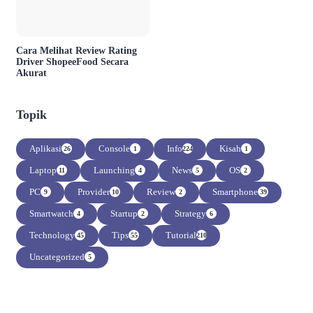
Cara Melihat Review Rating
Driver ShopeeFood Secara
Akurat
Topik
Aplikasi
Console
Info
Kisah
26
1
224
1
Laptop
Launching
News
OS
11
4
5
2
PC
Provider
Review
Smartphone
9
10
2
39
Smartwatch
Startup
Strategy
4
2
6
Technology
Tips
Tutorial
45
55
210
Uncategorized
5