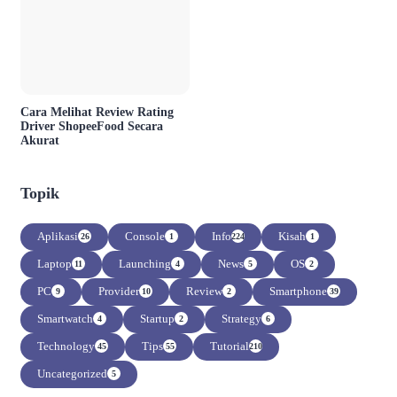
Cara Melihat Review Rating
Driver ShopeeFood Secara
Akurat
Topik
Aplikasi
Console
Info
Kisah
26
1
224
1
Laptop
Launching
News
OS
11
4
5
2
PC
Provider
Review
Smartphone
9
10
2
39
Smartwatch
Startup
Strategy
4
2
6
Technology
Tips
Tutorial
45
55
210
Uncategorized
5