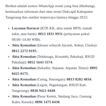
Berikut adalah nomor WhatsApp resmi yang bisa dihubungi,
berdasarkan informasi dari situs resmi Dukcapil Kabupaten
Tangerang dan sumber terpercaya lainnya hingga 2022:
Layanan Darurat
(KTP, KK, akta untuk BPJS, rumah
sakit, atau bank):
0813 1831 9931
(pelayanan pukul
08.00–14.00 WIB).
Akta Kematian
(khusus wilayah Jayanti, Solear, Cisoka):
0812 2272 0195
.
Akta Kematian
(Teluknaga, Kosambi, Pakuhaji, RSUD
Pakuhaji):
0852 1643 5574
.
Akta Kematian
(Sukadiri, Sepatan, Sepatan Timur):
0895
0425 0175
.
Akta Kematian
(Curug, Panongan):
0813 8202 4834
.
Akta Kematian
(Legok, Pagedangan, RSUD Kab.
Tangerang):
0838 9421 0448
.
Akta Kematian
(Pasar Kemis, Sindang Jaya, Gunung
Kaler, Kresek):
0896 1475 6430
.