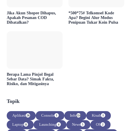
Jika Akun Shopee Dihapus,
*500*75# Telkomsel Kode
Apakah Pesanan COD
Apa? Begini Alur Modus
Dibatalkan?
Penipuan Tukar Koin Pulsa
Berapa Lama Pinjol Ilegal
Sebar Data? Simak Fakta,
Risiko, dan Mitigasinya
Topik
Aplikasi
Console
Info
Kisah
26
1
224
1
Laptop
Launching
News
OS
11
4
5
2