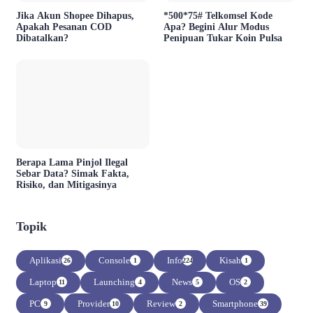
Jika Akun Shopee Dihapus,
*500*75# Telkomsel Kode
Apakah Pesanan COD
Apa? Begini Alur Modus
Dibatalkan?
Penipuan Tukar Koin Pulsa
Berapa Lama Pinjol Ilegal
Sebar Data? Simak Fakta,
Risiko, dan Mitigasinya
Topik
Aplikasi
Console
Info
Kisah
26
1
224
1
Laptop
Launching
News
OS
11
4
5
2
PC
Provider
Review
Smartphone
9
10
2
39