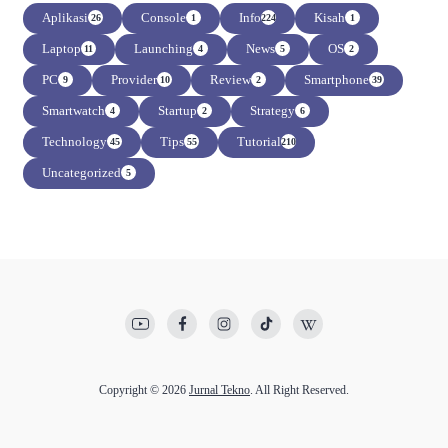
Aplikasi
Console
Info
Kisah
26
1
224
1
Laptop
Launching
News
OS
11
4
5
2
PC
Provider
Review
Smartphone
9
10
2
39
Smartwatch
Startup
Strategy
4
2
6
Technology
Tips
Tutorial
45
55
210
Uncategorized
5
Copyright © 2026
Jurnal Tekno
. All Right Reserved.