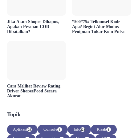
Jika Akun Shopee Dihapus,
*500*75# Telkomsel Kode
Apakah Pesanan COD
Apa? Begini Alur Modus
Dibatalkan?
Penipuan Tukar Koin Pulsa
Cara Melihat Review Rating
Driver ShopeeFood Secara
Akurat
Topik
Aplikasi
Console
Info
Kisah
26
1
224
1