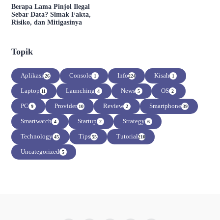
Berapa Lama Pinjol Ilegal
Sebar Data? Simak Fakta,
Risiko, dan Mitigasinya
Topik
Aplikasi
Console
Info
Kisah
26
1
224
1
Laptop
Launching
News
OS
11
4
5
2
PC
Provider
Review
Smartphone
9
10
2
39
Smartwatch
Startup
Strategy
4
2
6
Technology
Tips
Tutorial
45
55
210
Uncategorized
5