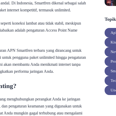
ndal. Di Indonesia, Smartfren dikenal sebagai salah
t internet kompetitif, termasuk unlimited.
Topik
perti koneksi lambat atau tidak stabil, meskipun
 diabaikan adalah pengaturan Access Point Name
Apl
Ki
uran APN Smartfren terbaru yang dirancang untuk
Ne
si untuk pengguna paket unlimited hingga pengaturan
Pro
ni akan membantu Anda menikmati internet tanpa
Sm
ingkatkan performa jaringan Anda.
Te
nting?
Unc
yang menghubungkan perangkat Anda ke jaringan
er, dan pengaturan keamanan yang digunakan untuk
kat Anda mungkin gagal terhubung atau mengalami