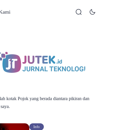
 Kami
alah kotak Pojok yang berada diantara pikiran dan
 saya.
Info