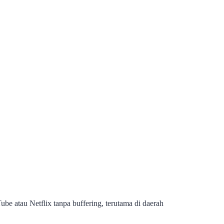
be atau Netflix tanpa buffering, terutama di daerah