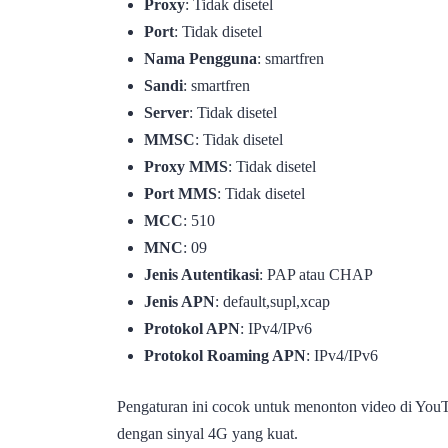
Proxy
: Tidak disetel
Port
: Tidak disetel
Nama Pengguna
: smartfren
Sandi
: smartfren
Server
: Tidak disetel
MMSC
: Tidak disetel
Proxy MMS
: Tidak disetel
Port MMS
: Tidak disetel
MCC
: 510
MNC
: 09
Jenis Autentikasi
: PAP atau CHAP
Jenis APN
: default,supl,xcap
Protokol APN
: IPv4/IPv6
Protokol Roaming APN
: IPv4/IPv6
Pengaturan ini cocok untuk menonton video di YouTu
dengan sinyal 4G yang kuat.