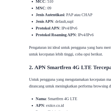
MCC
: 510
MNC
: 09
Jenis Autentikasi
: PAP atau CHAP
Jenis APN
: default,supl
Protokol APN
: IPv4/IPv6
Protokol Roaming APN
: IPv4/IPv6
Pengaturan ini ideal untuk pengguna yang baru memu
untuk kecepatan lebih tinggi, coba opsi berikut.
2. APN Smartfren 4G LTE Tercep
Untuk pengguna yang mengutamakan kecepatan maks
dirancang untuk meningkatkan performa browsing d
Nama
: Smartfren 4G LTE
APN
: extice.co.id