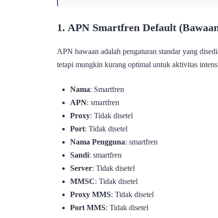
1. APN Smartfren Default (Bawaan
APN bawaan adalah pengaturan standar yang dised
tetapi mungkin kurang optimal untuk aktivitas intensi
Nama
: Smartfren
APN
: smartfren
Proxy
: Tidak disetel
Port
: Tidak disetel
Nama Pengguna
: smartfren
Sandi
: smartfren
Server
: Tidak disetel
MMSC
: Tidak disetel
Proxy MMS
: Tidak disetel
Port MMS
: Tidak disetel