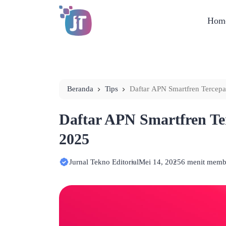
Hom
Beranda
Tips
Daftar APN Smartfren Tercepa
Daftar APN Smartfren Te
2025
Jurnal Tekno Editorial
Mei 14, 2025
6 menit memb