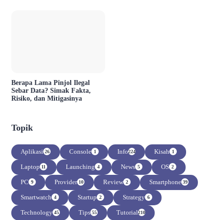
Berapa Lama Pinjol Ilegal
Sebar Data? Simak Fakta,
Risiko, dan Mitigasinya
Topik
Aplikasi
Console
Info
Kisah
26
1
224
1
Laptop
Launching
News
OS
11
4
5
2
PC
Provider
Review
Smartphone
9
10
2
39
Smartwatch
Startup
Strategy
4
2
6
Technology
Tips
Tutorial
45
55
210