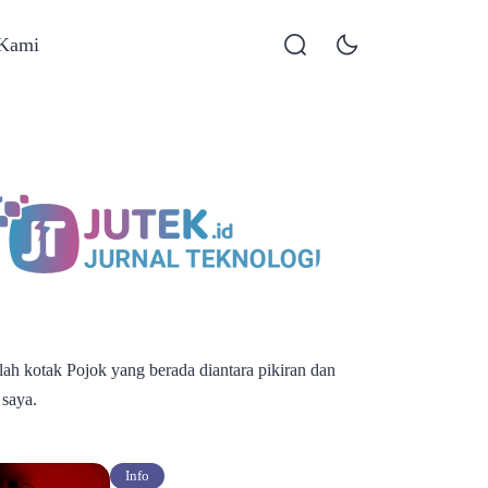
 Kami
alah kotak Pojok yang berada diantara pikiran dan
 saya.
Info