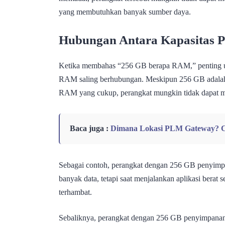
yang membutuhkan banyak sumber daya.
Hubungan Antara Kapasitas
Ketika membahas “256 GB berapa RAM,” penting 
RAM saling berhubungan. Meskipun 256 GB adalah 
RAM yang cukup, perangkat mungkin tidak dapat mem
Baca juga :
Dimana Lokasi PLM Gateway? Ce
Sebagai contoh, perangkat dengan 256 GB penyi
banyak data, tetapi saat menjalankan aplikasi berat 
terhambat.
Sebaliknya, perangkat dengan 256 GB penyimpana