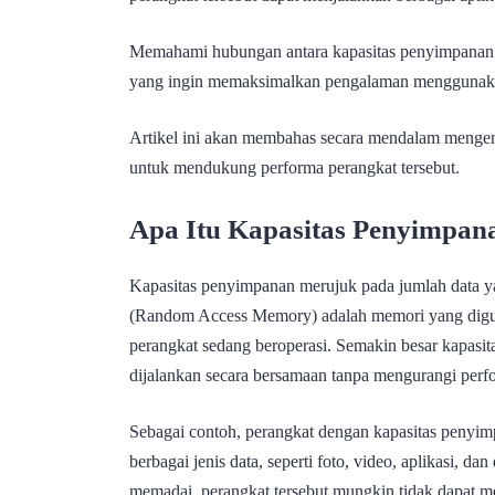
Memahami hubungan antara kapasitas penyimpanan 
yang ingin memaksimalkan pengalaman menggunaka
Artikel ini akan membahas secara mendalam menge
untuk mendukung performa perangkat tersebut.
Apa Itu Kapasitas Penyimpa
Kapasitas penyimpanan merujuk pada jumlah data 
(Random Access Memory) adalah memori yang digu
perangkat sedang beroperasi. Semakin besar kapasi
dijalankan secara bersamaan tanpa mengurangi perf
Sebagai contoh, perangkat dengan kapasitas peny
berbagai jenis data, seperti foto, video, aplikasi
memadai, perangkat tersebut mungkin tidak dapat men