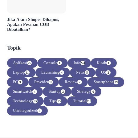
Jika Akun Shopee Dihapus,
Apakah Pesanan COD
Dibatalkan?
Topik
Aplikasi
Console
Info
Kisah
26
1
224
1
Laptop
Launching
News
OS
11
4
5
2
PC
Provider
Review
Smartphone
9
10
2
39
Smartwatch
Startup
Strategy
4
2
6
Technology
Tips
Tutorial
45
55
210
Uncategorized
5