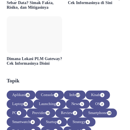
Sebar Data? Simak Fakta,
Cek Informasinya di Sini
Risiko, dan Mitigasinya
Dimana Lokasi PLM Gateway?
Cek Informasinya Disini
Topik
Aplikasi
Console
Info
Kisah
26
1
227
1
Laptop
Launching
News
OS
11
4
5
2
PC
Provider
Review
Smartphone
9
10
2
39
Smartwatch
Startup
Strategy
4
2
6