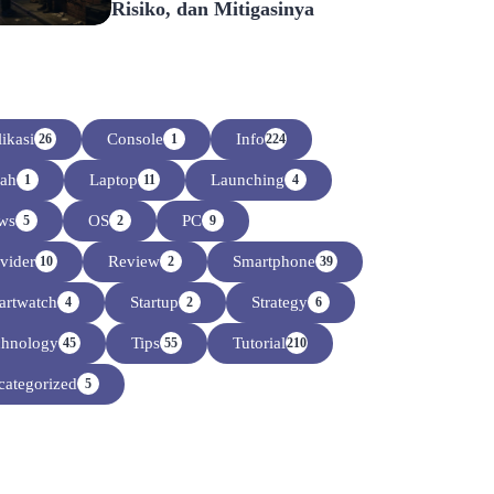
Risiko, dan Mitigasinya
ikasi
Console
Info
26
1
224
sah
Laptop
Launching
1
11
4
ws
OS
PC
5
2
9
vider
Review
Smartphone
10
2
39
artwatch
Startup
Strategy
4
2
6
chnology
Tips
Tutorial
45
55
210
ategorized
5