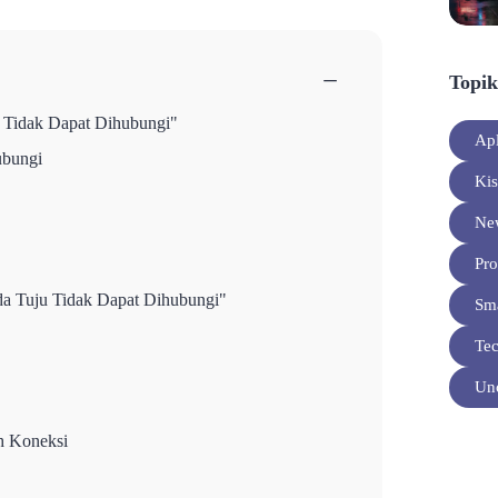
−
Topik
Tidak Dapat Dihubungi"
Apl
bungi
Ki
Ne
Pro
a Tuju Tidak Dapat Dihubungi"
Sm
Te
Unc
h Koneksi