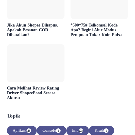
Jika Akun Shopee Dihapus,
*500*75# Telkomsel Kode
Apakah Pesanan COD
Apa? Begini Alur Modus
Dibatalkan?
Penipuan Tukar Koin Pulsa
Cara Melihat Review Rating
Driver ShopeeFood Secara
Akurat
Topik
Aplikasi
Console
Info
Kisah
26
1
224
1