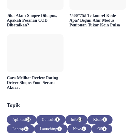
Jika Akun Shopee Dihapus,
*500*75# Telkomsel Kode
Apakah Pesanan COD
Apa? Begini Alur Modus
Dibatalkan?
Penipuan Tukar Koin Pulsa
Cara Melihat Review Rating
Driver ShopeeFood Secara
Akurat
Topik
Aplikasi
Console
Info
Kisah
26
1
224
1
Laptop
Launching
News
OS
11
4
5
2