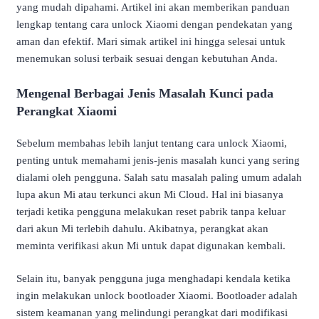
yang mudah dipahami. Artikel ini akan memberikan panduan
lengkap tentang cara unlock Xiaomi dengan pendekatan yang
aman dan efektif. Mari simak artikel ini hingga selesai untuk
menemukan solusi terbaik sesuai dengan kebutuhan Anda.
Mengenal Berbagai Jenis Masalah Kunci pada
Perangkat Xiaomi
Sebelum membahas lebih lanjut tentang cara unlock Xiaomi,
penting untuk memahami jenis-jenis masalah kunci yang sering
dialami oleh pengguna. Salah satu masalah paling umum adalah
lupa akun Mi atau terkunci akun Mi Cloud. Hal ini biasanya
terjadi ketika pengguna melakukan reset pabrik tanpa keluar
dari akun Mi terlebih dahulu. Akibatnya, perangkat akan
meminta verifikasi akun Mi untuk dapat digunakan kembali.
Selain itu, banyak pengguna juga menghadapi kendala ketika
ingin melakukan unlock bootloader Xiaomi. Bootloader adalah
sistem keamanan yang melindungi perangkat dari modifikasi