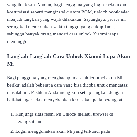
yang tidak sah. Namun, bagi pengguna yang ingin melakukan
kostumisasi seperti menginstal custom ROM, unlock bootloader
menjadi langkah yang wajib dilakukan. Sayangnya, proses ini
sering kali memerlukan waktu tunggu yang cukup lama,
sehingga banyak orang mencari cara unlock Xiaomi tanpa
menunggu.
Langkah-Langkah Cara Unlock Xiaomi Lupa Akun
Mi
Bagi pengguna yang menghadapi masalah terkunci akun Mi,
berikut adalah beberapa cara yang bisa dicoba untuk mengatasi
masalah ini. Pastikan Anda mengikuti setiap langkah dengan
hati-hati agar tidak menyebabkan kerusakan pada perangkat.
Kunjungi situs resmi Mi Unlock melalui browser di
perangkat lain
Login menggunakan akun Mi yang terkunci pada