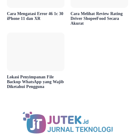
Cara Mengatasi Error 46 1c 30
Cara Melihat Review Rating
iPhone 11 dan XR
Driver ShopeeFood Secara
Akurat
Lokasi Penyimpanan File
Backup WhatsApp yang Wajib
Diketahui Pengguna