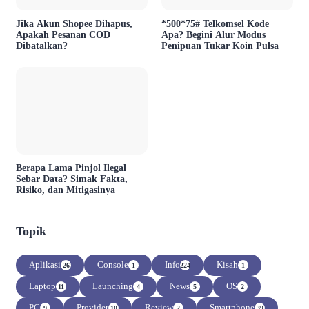
Jika Akun Shopee Dihapus,
*500*75# Telkomsel Kode
Apakah Pesanan COD
Apa? Begini Alur Modus
Dibatalkan?
Penipuan Tukar Koin Pulsa
Berapa Lama Pinjol Ilegal
Sebar Data? Simak Fakta,
Risiko, dan Mitigasinya
Topik
Aplikasi
Console
Info
Kisah
26
1
224
1
Laptop
Launching
News
OS
11
4
5
2
PC
Provider
Review
Smartphone
9
10
2
39