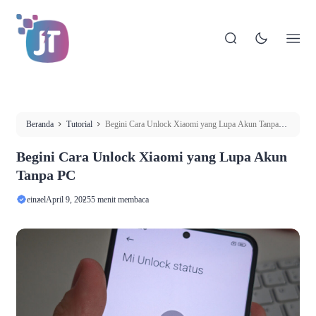
Beranda
Tutorial
Begini Cara Unlock Xiaomi yang Lupa Akun Tanpa
PC
Begini Cara Unlock Xiaomi yang Lupa Akun
Tanpa PC
einzel
April 9, 2025
5 menit membaca