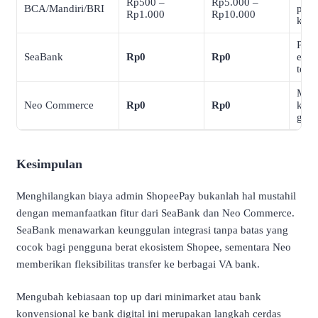
Rp500 –
Rp5.000 –
BCA/Mandiri/BRI
perb
Rp1.000
Rp10.000
konv
Palin
SeaBank
Rp0
Rp0
ekos
terp
Men
Neo Commerce
Rp0
Rp0
kuot
grati
Kesimpulan
Menghilangkan biaya admin ShopeePay bukanlah hal mustahil
dengan memanfaatkan fitur dari SeaBank dan Neo Commerce.
SeaBank menawarkan keunggulan integrasi tanpa batas yang
cocok bagi pengguna berat ekosistem Shopee, sementara Neo
memberikan fleksibilitas transfer ke berbagai VA bank.
Mengubah kebiasaan top up dari minimarket atau bank
konvensional ke bank digital ini merupakan langkah cerdas