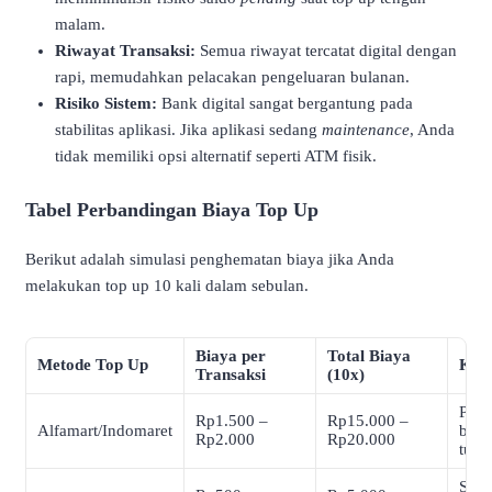
malam.
Riwayat Transaksi:
Semua riwayat tercatat digital dengan
rapi, memudahkan pelacakan pengeluaran bulanan.
Risiko Sistem:
Bank digital sangat bergantung pada
stabilitas aplikasi. Jika aplikasi sedang
maintenance
, Anda
tidak memiliki opsi alternatif seperti ATM fisik.
Tabel Perbandingan Biaya Top Up
Berikut adalah simulasi penghematan biaya jika Anda
melakukan top up 10 kali dalam sebulan.
Biaya per
Total Biaya
Metode Top Up
Ket
Transaksi
(10x)
Pali
Rp1.500 –
Rp15.000 –
Alfamart/Indomaret
butu
Rp2.000
Rp20.000
tunai
Stan