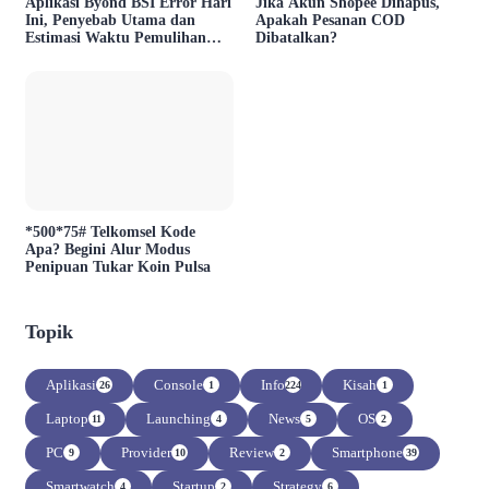
Aplikasi Byond BSI Error Hari
Jika Akun Shopee Dihapus,
Ini, Penyebab Utama dan
Apakah Pesanan COD
Estimasi Waktu Pemulihan
Dibatalkan?
Layanan
*500*75# Telkomsel Kode
Apa? Begini Alur Modus
Penipuan Tukar Koin Pulsa
Topik
Aplikasi
Console
Info
Kisah
26
1
224
1
Laptop
Launching
News
OS
11
4
5
2
PC
Provider
Review
Smartphone
9
10
2
39
Smartwatch
Startup
Strategy
4
2
6