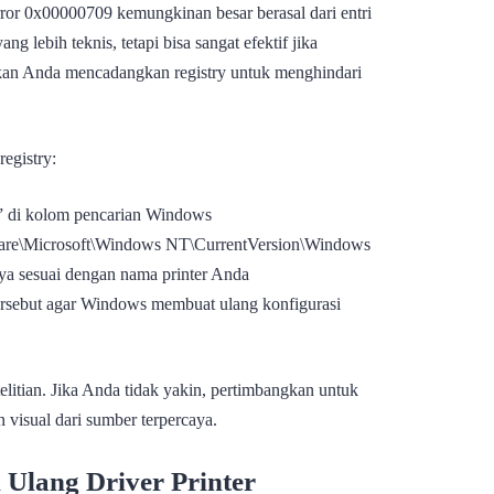
rror 0x00000709 kemungkinan besar berasal dari entri
ng lebih teknis, tetapi bisa sangat efektif jika
ikan Anda mencadangkan registry untuk menghindari
.
egistry:
t” di kolom pencarian Windows
\Microsoft\Windows NT\CurrentVersion\Windows
nya sesuai dengan nama printer Anda
i tersebut agar Windows membuat ulang konfigurasi
litian. Jika Anda tidak yakin, pertimbangkan untuk
 visual dari sumber terpercaya.
Ulang Driver Printer