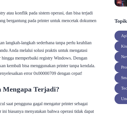
ry atau konflik pada sistem operasi, dan bisa terjadi
Topik
ang bergantung pada printer untuk mencetak dokumen
Apl
an langkah-langkah sederhana tanpa perlu keahlian
Ki
ndu Anda melalui solusi praktis untuk mengatasi
Ne
ter hingga memperbaiki registry Windows. Dengan
an kembali bisa menggunakan printer tanpa kendala.
Pro
enyelesaikan error 0x00000709 dengan cepat!
Sm
n Mengapa Terjadi?
Te
Unc
l saat pengguna gagal mengatur printer sebagai
 ini biasanya menyatakan bahwa operasi tidak dapat
.