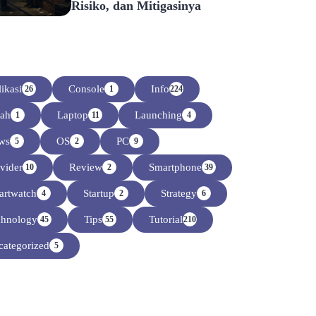
Risiko, dan Mitigasinya
ikasi
Console
Info
26
1
224
sah
Laptop
Launching
1
11
4
ws
OS
PC
5
2
9
vider
Review
Smartphone
10
2
39
artwatch
Startup
Strategy
4
2
6
chnology
Tips
Tutorial
45
55
210
ategorized
5