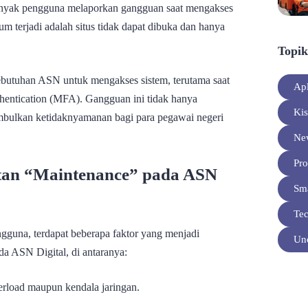
 banyak pengguna melaporkan gangguan saat mengakses
um terjadi adalah situs tidak dapat dibuka dan hanya
Topik
ebutuhan ASN untuk mengakses sistem, terutama saat
Apl
Authentication (MFA). Gangguan ini tidak hanya
Ki
imbulkan ketidaknyamanan bagi para pegawai negeri
Ne
Pro
tan “Maintenance” pada ASN
Sm
Te
gguna, terdapat beberapa faktor yang menjadi
Unc
a ASN Digital, di antaranya:
verload maupun kendala jaringan.