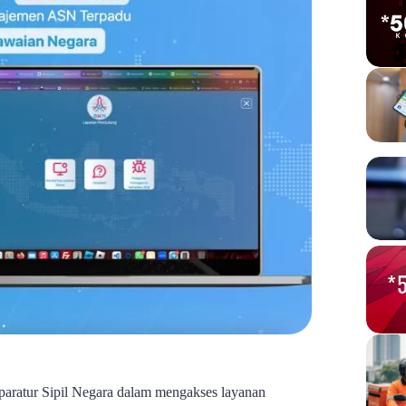
paratur Sipil Negara dalam mengakses layanan