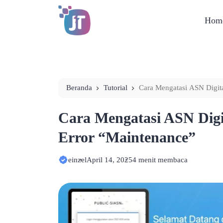
Hom
Beranda
Tutorial
Cara Mengatasi ASN Digita
Cara Mengatasi ASN Digi
Error “Maintenance”
einzel
April 14, 2025
4 menit membaca