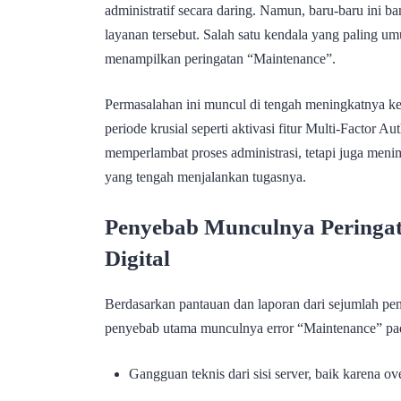
administratif secara daring. Namun, baru-baru ini
layanan tersebut. Salah satu kendala yang paling um
menampilkan peringatan “Maintenance”.
Permasalahan ini muncul di tengah meningkatnya k
periode krusial seperti aktivasi fitur Multi-Factor 
memperlambat proses administrasi, tetapi juga men
yang tengah menjalankan tugasnya.
Penyebab Munculnya Peringa
Digital
Berdasarkan pantauan dan laporan dari sejumlah pen
penyebab utama munculnya error “Maintenance” pad
Gangguan teknis dari sisi server, baik karena o