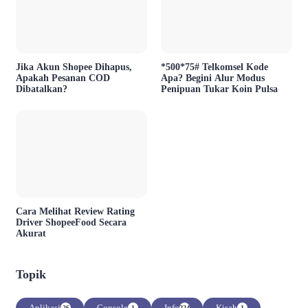
Jika Akun Shopee Dihapus,
*500*75# Telkomsel Kode
Apakah Pesanan COD
Apa? Begini Alur Modus
Dibatalkan?
Penipuan Tukar Koin Pulsa
Cara Melihat Review Rating
Driver ShopeeFood Secara
Akurat
Topik
Aplikasi
Console
Info
Kisah
26
1
224
1