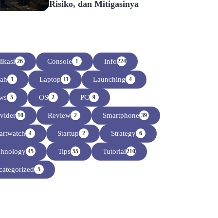
Risiko, dan Mitigasinya
ikasi
Console
Info
26
1
224
sah
Laptop
Launching
1
11
4
ws
OS
PC
5
2
9
vider
Review
Smartphone
10
2
39
artwatch
Startup
Strategy
4
2
6
chnology
Tips
Tutorial
45
55
210
ategorized
5