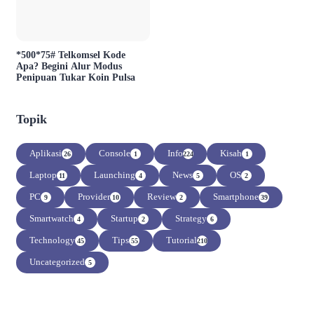
*500*75# Telkomsel Kode
Apa? Begini Alur Modus
Penipuan Tukar Koin Pulsa
Topik
Aplikasi
Console
Info
Kisah
26
1
224
1
Laptop
Launching
News
OS
11
4
5
2
PC
Provider
Review
Smartphone
9
10
2
39
Smartwatch
Startup
Strategy
4
2
6
Technology
Tips
Tutorial
45
55
210
Uncategorized
5