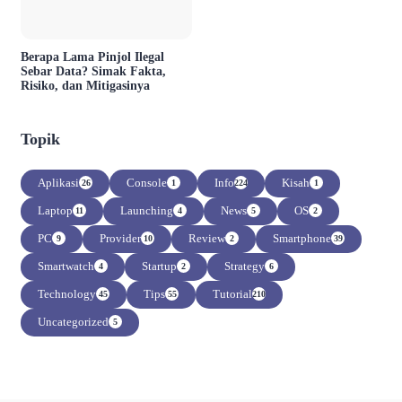
Berapa Lama Pinjol Ilegal
Sebar Data? Simak Fakta,
Risiko, dan Mitigasinya
Topik
Aplikasi
Console
Info
Kisah
26
1
224
1
Laptop
Launching
News
OS
11
4
5
2
PC
Provider
Review
Smartphone
9
10
2
39
Smartwatch
Startup
Strategy
4
2
6
Technology
Tips
Tutorial
45
55
210
Uncategorized
5