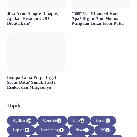
Jika Akun Shopee Dihapus,
*500*75# Telkomsel Kode
Apakah Pesanan COD
Apa? Begini Alur Modus
Dibatalkan?
Penipuan Tukar Koin Pulsa
Berapa Lama Pinjol Ilegal
Sebar Data? Simak Fakta,
Risiko, dan Mitigasinya
Topik
Aplikasi
Console
Info
Kisah
26
1
224
1
Laptop
Launching
News
OS
11
4
5
2