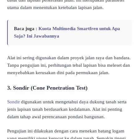
utama dalam menentukan ketebalan lapisan jalan.
Baca juga :
Kuota Multimedia Smartfren untuk Apa
Saja? Ini Jawabannya
Alat ini sering digunakan dalam proyek jalan raya dan bandara.
Tanpa pengujian ini, perhitungan tebal lapisan bisa meleset dan
menyebabkan kerusakan dini pada permukaan jalan.
3. Sondir (Cone Penetration Test)
Sondir
digunakan untuk mengetahui daya dukung tanah serta
jenis lapisan tanah berdasarkan kedalaman. Alat ini penting
dalam tahap awal perencanaan pondasi bangunan.
Pengujian ini dilakukan dengan cara menekan batang logam
yang memiliki ujung kerucut ke dalam tanah. Semakin tinggi