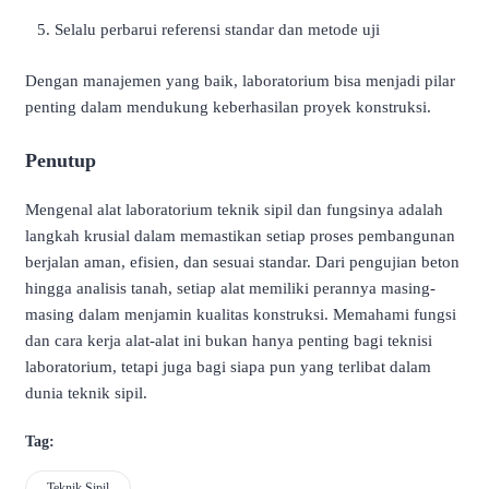
Selalu perbarui referensi standar dan metode uji
Dengan manajemen yang baik, laboratorium bisa menjadi pilar
penting dalam mendukung keberhasilan proyek konstruksi.
Penutup
Mengenal alat laboratorium teknik sipil dan fungsinya adalah
langkah krusial dalam memastikan setiap proses pembangunan
berjalan aman, efisien, dan sesuai standar. Dari pengujian beton
hingga analisis tanah, setiap alat memiliki perannya masing-
masing dalam menjamin kualitas konstruksi. Memahami fungsi
dan cara kerja alat-alat ini bukan hanya penting bagi teknisi
laboratorium, tetapi juga bagi siapa pun yang terlibat dalam
dunia teknik sipil.
Tag:
Teknik Sipil