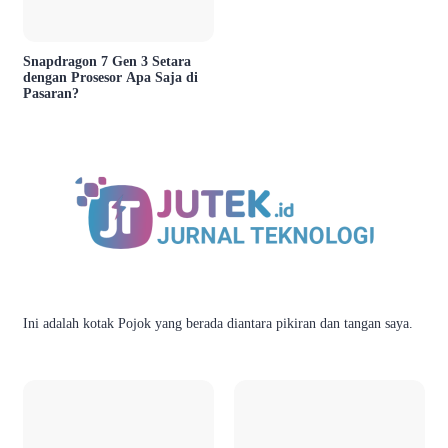
Snapdragon 7 Gen 3 Setara
dengan Prosesor Apa Saja di
Pasaran?
Ini adalah kotak Pojok yang berada diantara pikiran dan tangan saya.