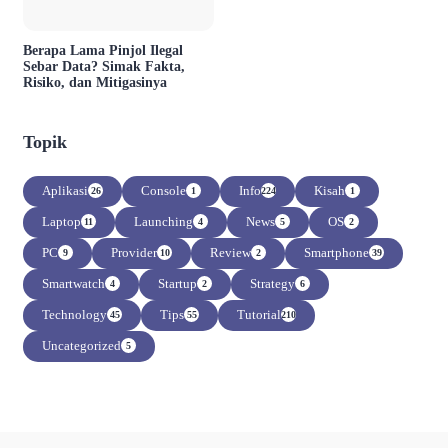
Berapa Lama Pinjol Ilegal
Sebar Data? Simak Fakta,
Risiko, dan Mitigasinya
Topik
Aplikasi
Console
Info
Kisah
26
1
224
1
Laptop
Launching
News
OS
11
4
5
2
PC
Provider
Review
Smartphone
9
10
2
39
Smartwatch
Startup
Strategy
4
2
6
Technology
Tips
Tutorial
45
55
210
Uncategorized
5