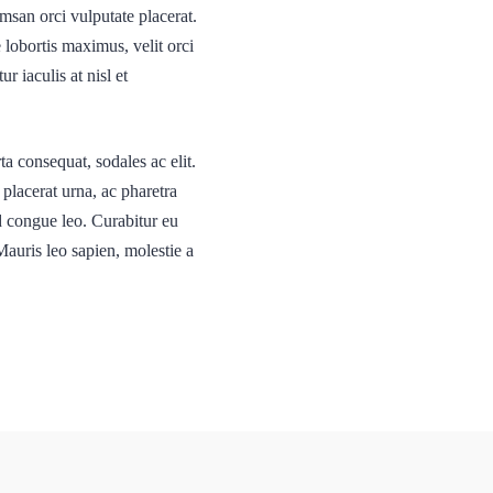
san orci vulputate placerat.
 lobortis maximus, velit orci
r iaculis at nisl et
a consequat, sodales ac elit.
 placerat urna, ac pharetra
d congue leo. Curabitur eu
Mauris leo sapien, molestie a