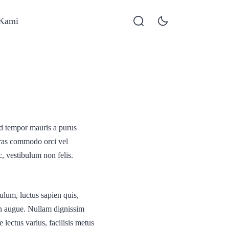
 Kami
ed tempor mauris a purus
 Cras commodo orci vel
c, vestibulum non felis.
bulum, luctus sapien quis,
ien augue. Nullam dignissim
lectus varius, facilisis metus