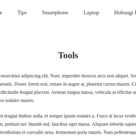
e
Tips
Smartphone
Laptop
Hubungi
Tools
onsectetur adipiscing elit. Nunc imperdiet rhoncus arcu non aliquet. S
venenatis. Donec lorem erat, ornare in augue at, pharetra cursus mauris.
ollicitudin feugiat placerat. Aenean magna massa, vehicula at efficitur a
eu sodales mauris.
i feugiat finibus nulla, et semper ipsum sodales a. Fusce at lacus vesti
em, pretium nec blandit sed, faucibus eget massa. Aliquam lobortis sap
. Vestibulum et convallis urna, fermentum porta mauris. Nam pellentesque 