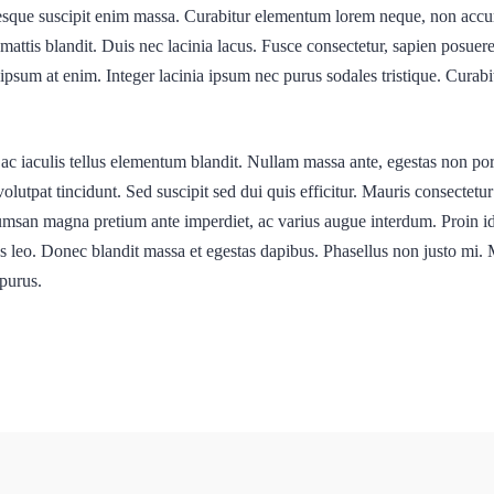
esque suscipit enim massa. Curabitur elementum lorem neque, non accum
attis blandit. Duis nec lacinia lacus. Fusce consectetur, sapien posuere
ipsum at enim. Integer lacinia ipsum nec purus sodales tristique. Curabitu
ac iaculis tellus elementum blandit. Nullam massa ante, egestas non port
volutpat tincidunt. Sed suscipit sed dui quis efficitur. Mauris consectetur
cumsan magna pretium ante imperdiet, ac varius augue interdum. Proin i
es leo. Donec blandit massa et egestas dapibus. Phasellus non justo mi. 
 purus.