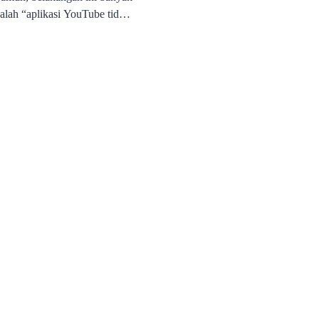
lah “aplikasi YouTube tidak
 sangat mengganggu, terutama
n YouTube untuk hiburan,
 Fenomena ini tidak hanya
t saja, melainkan meluas […]