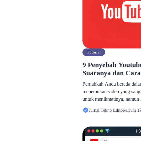
Tutorial
9 Penyebab Youtub
Suaranya dan Cara
Pernahkah Anda berada dalam 
menemukan video yang sanga
untuk menikmatinya, namun s
hanyalah keheningan. Gambar
Jurnal Tekno Editorial
Juni 1
suaranya hilang entah ke man
sangat mengganggu dan bisa m
jika Anda sedang ingin bersa