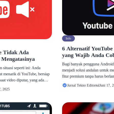
Info
6 Alternatif YouTube
e Tidak Ada
yang Wajib Anda Co
 Mengatasinya
Bagi banyak pengguna Android
situasi seperti ini: Anda
menjadi solusi andalan untuk 
t menarik di YouTube, bersiap
fitur premium tanpa harus ber
aat video diputar, yang ada
memblokir iklan, memutar video 
Jurnal Tekno Editorial
Juni 17, 
nya bergerak sempurna, tetapi
mode gelap AMOLED membuatn
7, 2025
a. Momen seperti ini tentu
kabar penghentian pengembanga
erusak suasana hati, apalagi
masalah besar. Banyak penggun
ntai atau mencari informasi […]
dampaknya, mulai dari aplikasi 