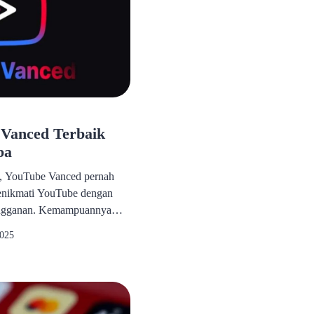
 Vanced Terbaik
ba
, YouTube Vanced pernah
menikmati YouTube dengan
langganan. Kemampuannya
di latar belakang, hingga
2025
ya sangat populer. Namun,
nnya tentu menjadi sebuah
a yang kini mulai merasakan
yang tidak […]