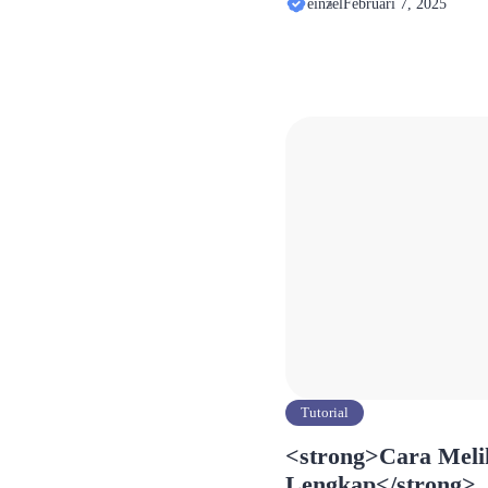
einzel
Februari 7, 2025
kompatibilitas dengan perang
preferensi terhadap antarmuk
yang mencari cara untuk dow
lama, artikel ini akan memb
Tutorial
<strong>Cara Meli
Lengkap</strong>