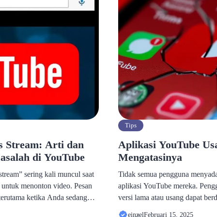
Tips
s Stream: Arti dan
Aplikasi YouTube Us
asalah di YouTube
Mengatasinya
stream” sering kali muncul saat
Tidak semua pengguna menyada
untuk menonton video. Pesan
aplikasi YouTube mereka. Peng
 terutama ketika Anda sedang
versi lama atau usang dapat ber
arik. Banyak pengguna yang
pengalaman menonton dan keam
einzel
Februari 15, 2025