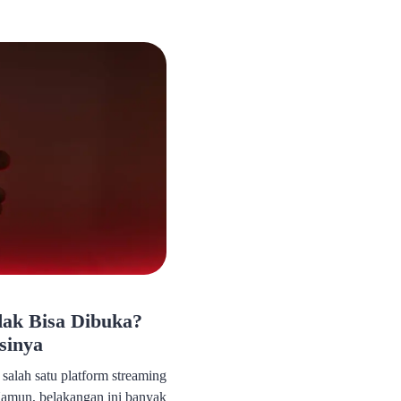
ring kali kehilangan fitur-
tuk meningkatkan
na. Selain itu, versi lama
 sistem operasi terbaru,
dak Bisa Dibuka?
sinya
salah satu platform streaming
 Namun, belakangan ini banyak