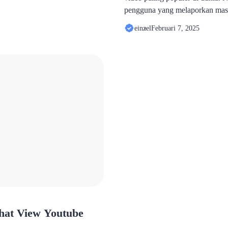
kat Android lawas atau
pengguna yang melaporkan masa
a yang lebih sederhana. Bagi
bisa dibuka”. Masalah ini tentu
einzel
Februari 7, 2025
nload aplikasi YouTube versi
bagi mereka yang mengandalka
erikan panduan lengkap […]
edukasi, atau bahkan pekerjaan.
terjadi pada satu jenis perangka
hat View Youtube