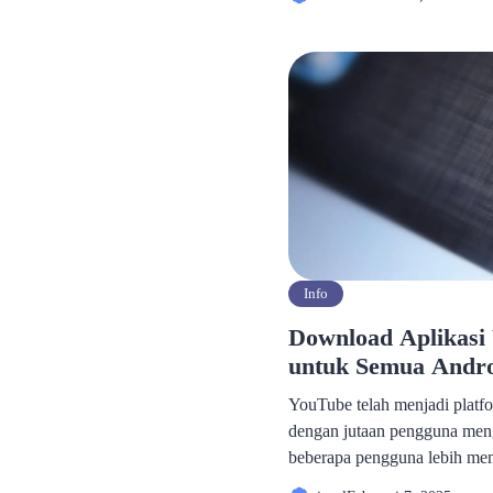
merasa frustrasi ketika mere
yang mereka inginkan, dan ha
berbagai faktor, mulai dari 
Info
Download Aplikasi
untuk Semua Andr
YouTube telah menjadi platfo
dengan jutaan pengguna meng
beberapa pengguna lebih mem
YouTube versi lama karena ala