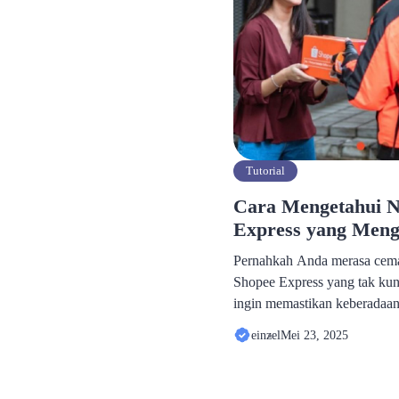
Tutorial
Cara Mengetahui N
Express yang Meng
Pernahkah Anda merasa cema
Shopee Express yang tak ku
ingin memastikan keberadaan
dengan kurir yang menganta
einzel
Mei 23, 2025
kurir Shopee Express bisa me
kekhawatiran tersebut. Dalam 
membahas berbagai cara yan