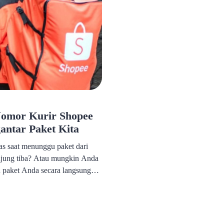
omor Kurir Shopee
antar Paket Kita
s saat menunggu paket dari
njung tiba? Atau mungkin Anda
 paket Anda secara langsung
rkannya? Mengetahui nomor
njadi solusi untuk mengatasi
artikel ini, kami akan
g dapat Anda lakukan untuk