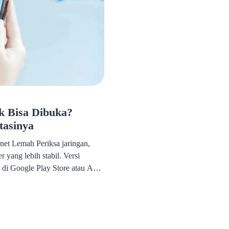
k Bisa Dibuka?
tasinya
net Lemah Periksa jaringan,
r yang lebih stabil. Versi
di Google Play Store atau App
le atau aplikasi yang tidak
Hapus cache atau data aplikasi
Server Bermasalah Tunggu
ecara […]