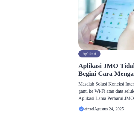
Aplikasi
Aplikasi JMO Tida
Begini Cara Menga
Masalah Solusi Koneksi Inter
ganti ke Wi-Fi atau data selule
Aplikasi Lama Perbarui JMO 
Store. Memori Penuh Hapus fi
einzel
Agustus 24, 2025
diperlukan. Cache Menumpuk 
melalui pengaturan ponsel. 
beberapa jam, cek kembali s